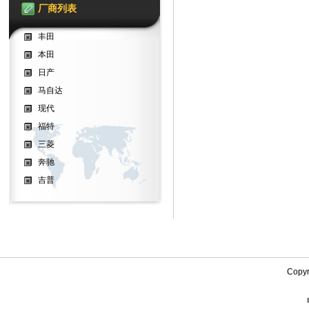
厂商列表
丰田
本田
日产
马自达
现代
福特
三菱
奔驰
吉普
Copy